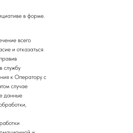
ициативе в форме.
ечение всего
асие и отказаться
аправив
в службу
ения к Оператору с
 этом случае
е данные
обработки,
работки
ормационной и