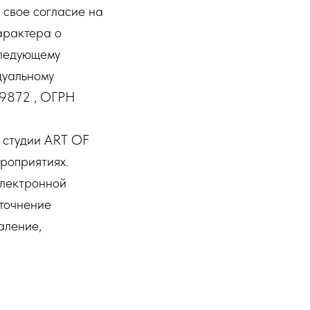
 свое согласие на
арактера о
следующему
дуальному
69872 , ОГРН
х студии ART OF
роприятиях.
электронной
уточнение
аление,