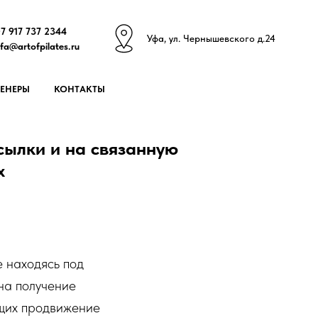
7 917 737 2344
У
фа, ул. Чернышевского д.24
fa@artofpilates.ru
РЕНЕРЫ
КОНТАКТЫ
сылки и на связанную
х
е находясь под
на получение
щих продвижение