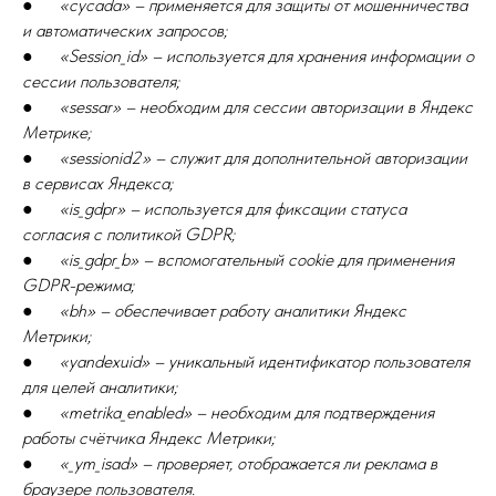
●
«cycada» – применяется для защиты от мошенничества
и автоматических запросов;
●
«Session_id» – используется для хранения информации о
сессии пользователя;
●
«sessar» – необходим для сессии авторизации в Яндекс
Метрике;
●
«sessionid2» – служит для дополнительной авторизации
в сервисах Яндекса;
●
«is_gdpr» – используется для фиксации статуса
согласия с политикой GDPR;
●
«is_gdpr_b» – вспомогательный cookie для применения
GDPR-режима;
●
«bh» – обеспечивает работу аналитики Яндекс
Метрики;
●
«yandexuid» – уникальный идентификатор пользователя
для целей аналитики;
●
«metrika_enabled» – необходим для подтверждения
работы счётчика Яндекс Метрики;
●
«_ym_isad» – проверяет, отображается ли реклама в
браузере пользователя.