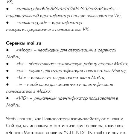
VK;
●
«remixq_cbadb5e886e1c1d7b064632ea2d83ae6» –
индивидуальный идентификатор сессии пользователя VK;
●
«remixnreg_sid» – идентификатор
незарегистрированного пользователя VK.
Сервисы mail.ru
●
«Mpop» – необходим для авторизации в сервисах
Mail.ru;
●
«b» – обеспечивает техническую работу сессии Mail.ru;
●
«c» – служит для аутентификации пользователя Mail.ru;
●
«bh» – используется для аналитики в Mail.ru;
●
«i» – необходим для аналитики и идентификации
пользователя в Mail.ru;
●
«VID» – уникальный идентификатор пользователя в
Mail.ru.
Чтобы понять, как Пользователи взаимодействуют с нашим
Сайтом, мы используем статистические сервисы, такие как:
«Яндекс.Метрика», сервисы YCLIENTS, ВК, mail.ru и другие.