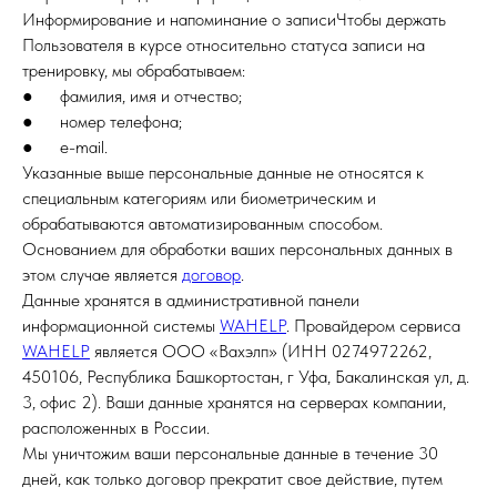
Информирование и напоминание о записиЧтобы держать
Пользователя в курсе относительно статуса записи на
тренировку, мы обрабатываем:
● фамилия, имя и отчество;
● номер телефона;
● e-mail.
Указанные выше персональные данные не относятся к
специальным категориям или биометрическим и
обрабатываются автоматизированным способом.
Основанием для обработки ваших персональных данных в
этом случае является
договор
.
Данные хранятся в административной панели
информационной системы
WAHELP
. Провайдером сервиса
WAHELP
является ООО «Вахэлп» (ИНН 0274972262,
450106, Республика Башкортостан, г Уфа, Бакалинская ул, д.
3, офис 2). Ваши данные хранятся на серверах компании,
расположенных в России.
Мы уничтожим ваши персональные данные в течение 30
дней, как только договор прекратит свое действие, путем