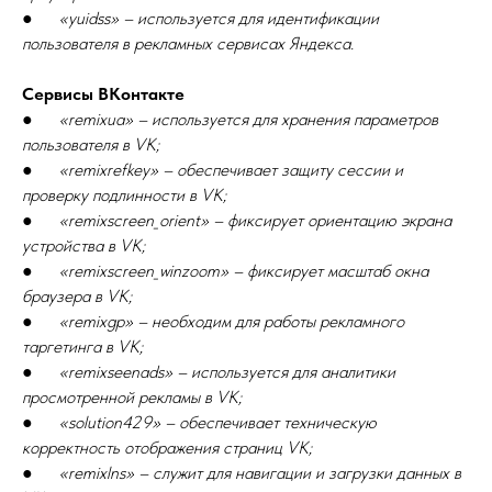
●
«yuidss» – используется для идентификации
пользователя в рекламных сервисах Яндекса.
Сервисы ВКонтакте
●
«remixua» – используется для хранения параметров
пользователя в VK;
●
«remixrefkey» – обеспечивает защиту сессии и
проверку подлинности в VK;
●
«remixscreen_orient» – фиксирует ориентацию экрана
устройства в VK;
●
«remixscreen_winzoom» – фиксирует масштаб окна
браузера в VK;
●
«remixgp» – необходим для работы рекламного
таргетинга в VK;
●
«remixseenads» – используется для аналитики
просмотренной рекламы в VK;
●
«solution429» – обеспечивает техническую
корректность отображения страниц VK;
●
«remixlns» – служит для навигации и загрузки данных в