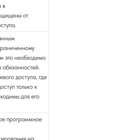
 в
ащищены от
ступа.
анным
ограниченному
ым это необходимо
 обязанностей.
евого доступа, где
оступ только к
ходимы для его
ное программное
тирования на