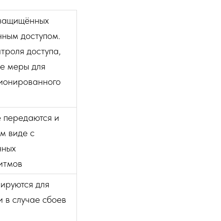
защищённых
нным доступом.
троля доступа,
е меры для
ионированного
 передаются и
м виде с
нных
итмов
ируются для
 в случае сбоев