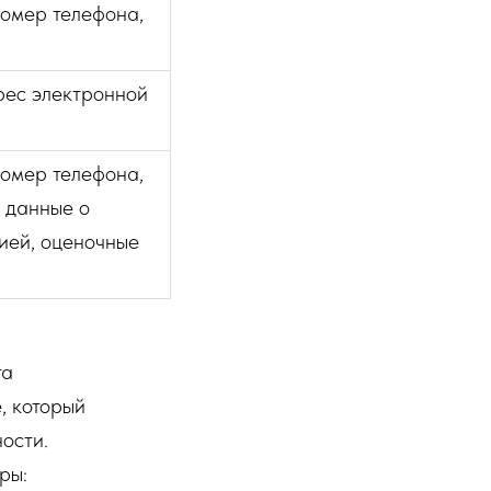
номер телефона,
рес электронной
номер телефона,
, данные о
ией, оценочные
та
, который
ости.
ры: