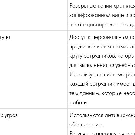
Резервные копии хранятся
зашифрованном виде и з
несанкционированного до
тупа
Доступ к персональным д
предоставляется только 
кругу сотрудников, котор
для выполнения служебных
Используется система рол
каждый сотрудник имеет д
тем данным, которые необ
работы.
х угроз
Используются антивирус
обеспечение.
Регулярно проводятся тес