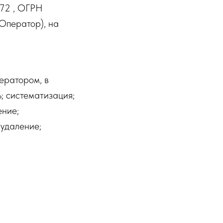
72 , ОГРН
 Оператор), на
ератором, в
; систематизация;
ение;
 удаление;