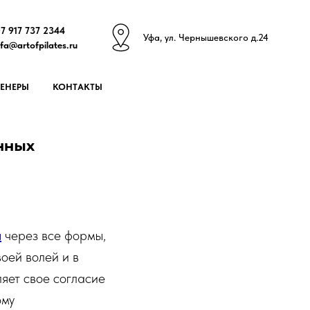
7 917 737 2344
У
фа, ул. Чернышевского д.24
fa@artofpilates.ru
РЕНЕРЫ
КОНТАКТЫ
нных
u
через все формы,
воей волей и в
яет свое согласие
ому