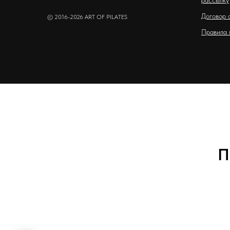
рассылку
Договор 
© 2016-2026 ART OF PILATES
Правила 
П