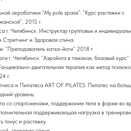
ной акробатики “My pole spase”: “Курс растяжки с
анской”, 2015 г.
а г. Челябинск: Инструктор групповых и индивидуаль
 Стретчинг и Здоровая спина.
: “Преподаватель хатха-йоги” 2018 г.
ги г. Челябинск: “Аэройога в гамаках, базовый курс” 
нцевально-двигательная терапия как метод психок
4 г.
неса и Пилатеса ART OF PILATES: Пилатес на боль
едний уровень.
та со спортсменами, поддержание тела в форме во в
ополнительная поддерживающая нагрузка в тренировк
 тонус и растяжку.
иной, здоровая спина.