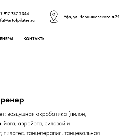
7 917 737 2344
У
фа, ул. Чернышевского д.24
fa@artofpilates.ru
РЕНЕРЫ
КОНТАКТЫ
тренер
ет: воздушная акробатика (пилон,
а-йога, аэройога, силовой и
, пилатес, танцетерапия, танцевальная