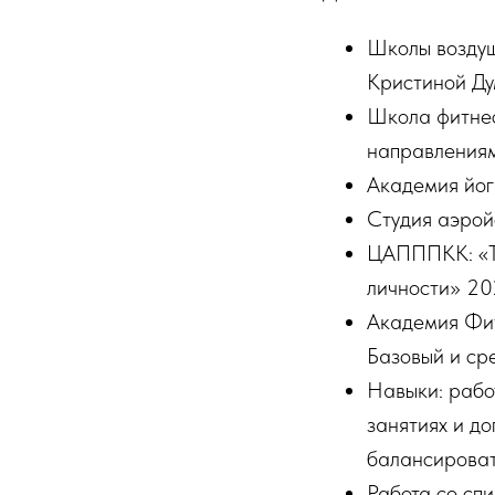
Школы воздуш
Кристиной Дум
Школа фитнес
направлениям
Академия йоги
Студия аэройо
ЦАПППКК: «Та
личности» 202
Академия Фит
Базовый и ср
Навыки: рабо
занятиях и д
балансировать
Работа со сп